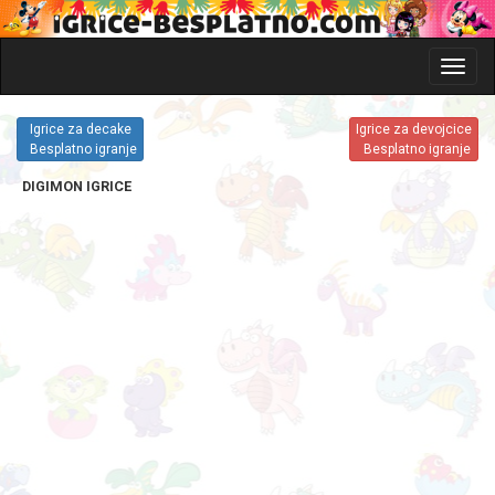
Glavni
meni
i
Igrice za decake
Igrice za devojcice
katego
Besplatno igranje
Besplatno igranje
igrica
DIGIMON IGRICE