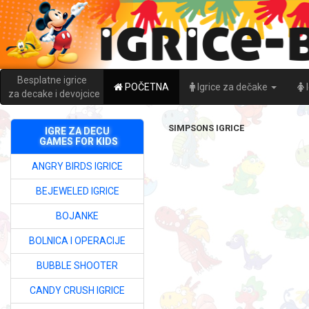
Besplatne igrice
POČETNA
Igrice za dečake
za decake i devojcice
SIMPSONS IGRICE
IGRE ZA DECU
GAMES FOR KIDS
ANGRY BIRDS IGRICE
BEJEWELED IGRICE
BOJANKE
BOLNICA I OPERACIJE
BUBBLE SHOOTER
CANDY CRUSH IGRICE