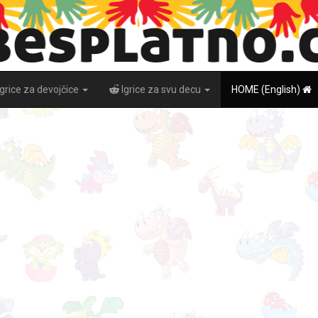
Igrice za devojčice
Igrice za svu decu
HOME (English)