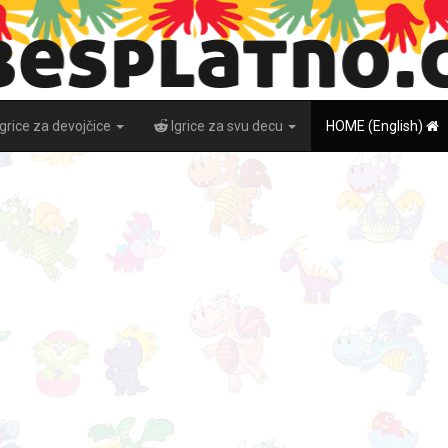
Igrice za devojčice
Igrice za svu decu
HOME (English)