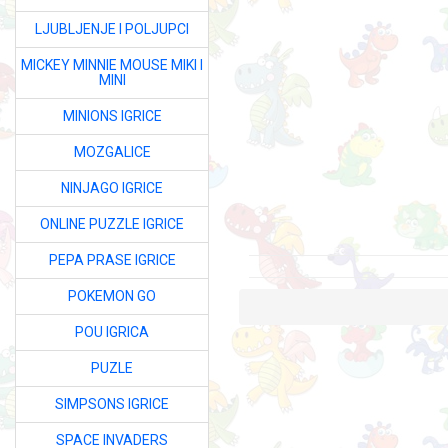
LJUBLJENJE I POLJUPCI
MICKEY MINNIE MOUSE MIKI I
MINI
MINIONS IGRICE
MOZGALICE
NINJAGO IGRICE
ONLINE PUZZLE IGRICE
PEPA PRASE IGRICE
POKEMON GO
POU IGRICA
PUZLE
SIMPSONS IGRICE
SPACE INVADERS