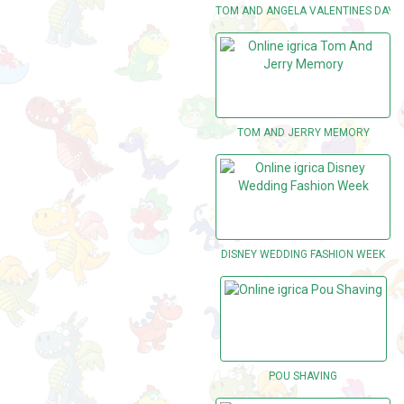
TOM AND ANGELA VALENTINES DAY
TOM AND JERRY MEMORY
DISNEY WEDDING FASHION WEEK
POU SHAVING